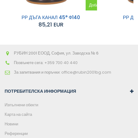
Добавяне
към
РР ДЪГА КАНАЛ 45° Ф140
РР ДЪ
85,21 EUR
количката
РУБИН 2001 ЕООД, София, ул. Заводска № 6
Позвънете сега:
+359 700 40 440
За запитвания и поръчки:
office@rubin2001bg.com
ПОТРЕБИТЕЛСКА ИНФОРМАЦИЯ
Изпълнени обекти
Карта на сайта
Новини
Референции