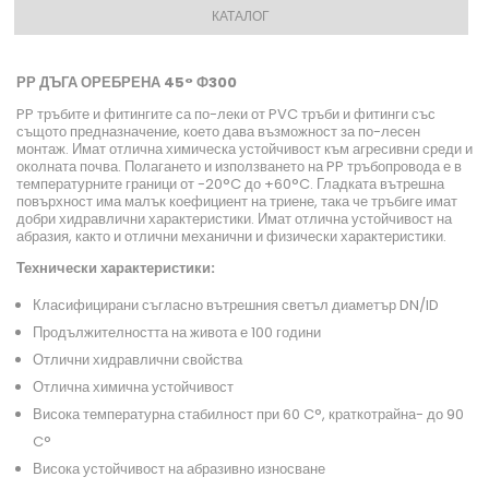
КАТАЛОГ
РР ДЪГА ОРЕБРЕНА 45° Ф300
PP тръбите и фитингите са по-леки от PVC тръби и фитинги със
същото предназначение, което дава възможност за по-лесен
монтаж. Имат отлична химическа устойчивост към агресивни среди и
околната почва. Полагането и използването на PP тръбопровода е в
температурните граници от -20°C до +60°C. Гладката вътрешна
повърхност има малък коефициент на триене, така че тръбиге имат
добри хидравлични характеристики. Имат отлична устойчивост на
абразия, както и отлични механични и физически характеристики.
Технически характеристики:
Класифицирани съгласно вътрешния светъл диаметър DN/ID
Продължителността на живота е 100 години
Отлични хидравлични свойства
Отлична химична устойчивост
Висока температурна стабилност при 60 C°, краткотрайна- до 90
C°
Висока устойчивост на абразивно износване