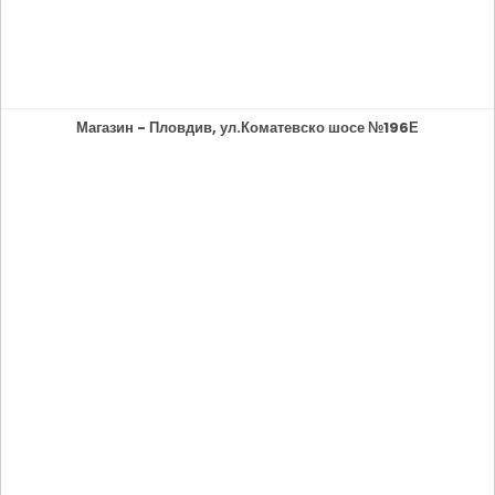
Магазин - Пловдив, ул.Коматевско шосе №196Е