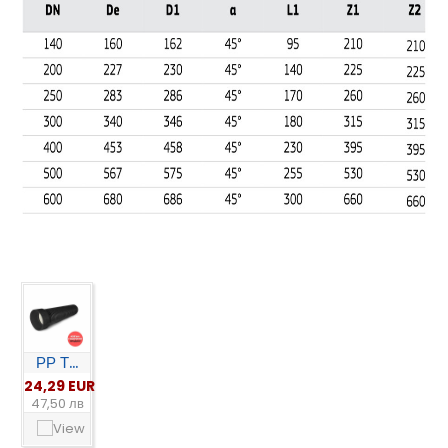
РР Т...
24,29 EUR
47,50 лв