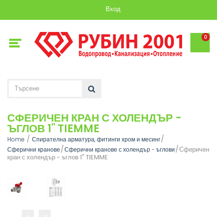
Вход
0
СФЕРИЧЕН КРАН С ХОЛЕНДЪР -
ЪГЛОВ 1" TIEMME
Home
Спирателна арматура, фитинги хром и месинг
Сферичен
Сферични кранове
Сферични кранове с холендър - ъглови
кран с холендър - ъглов 1" TIEMME