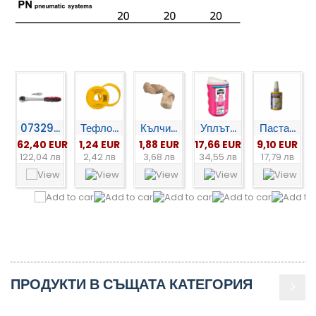
07329...
Тефло...
Кълчи...
Уплът...
Паста...
62,40 EUR
1,24 EUR
1,88 EUR
17,66 EUR
9,10 EUR
122,04 лв
2,42 лв
3,68 лв
34,55 лв
17,79 лв
ПРОДУКТИ В СЪЩАТА КАТЕГОРИЯ