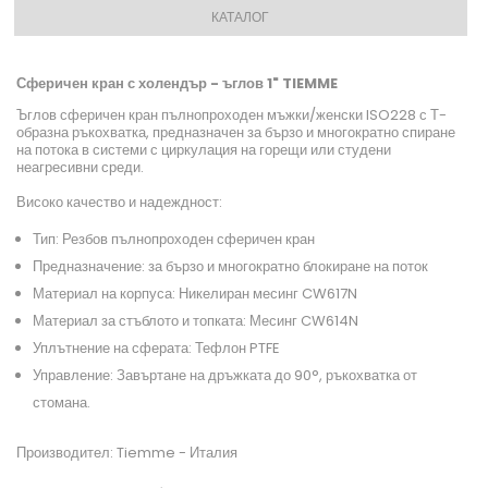
КАТАЛОГ
Сферичен кран с холендър - ъглов 1" TIEMME
Ъглов сферичен кран пълнопроходен мъжки/женски ISO228 с Т-
образна ръкохватка, предназначен за бързо и многократно спиране
на потока в системи с циркулация на горещи или студени
неагресивни среди.
Високо качество и надеждност:
Тип: Резбов пълнопроходен сферичен кран
Предназначение: за бързо и многократно блокиране на поток
Материал на корпуса: Никелиран месинг CW617N
Материал за стъблото и топката: Месинг CW614N
Уплътнение на сферата: Тефлон PTFE
Управление: Завъртане на дръжката до 90°, ръкохватка от
стомана.
Производител: Tiemme - Италия