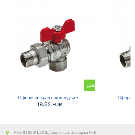
Добавяне
към
Сферичен кран с холендър -...
Сферичен
18,52 EUR
количката
РУБИН 2001 ЕООД, София, ул. Заводска № 6