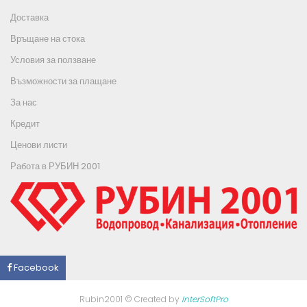
Доставка
Връщане на стока
Условия за ползване
Възможности за плащане
За нас
Кредит
Ценови листи
Работа в РУБИН 2001
Facebook
Rubin2001 © Created by
InterSoftPro