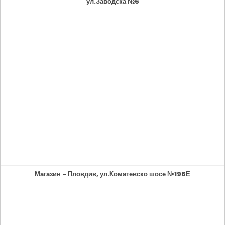
ул.Заводска №6
Магазин - Пловдив, ул.Коматевско шосе №196Е