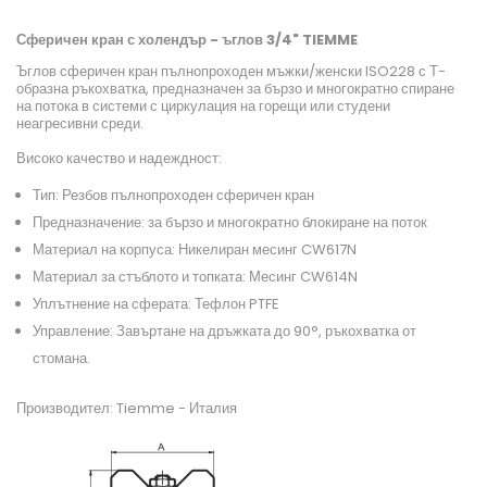
Сферичен кран с холендър - ъглов 3/4" TIEMME
Ъглов сферичен кран пълнопроходен мъжки/женски ISO228 с Т-
образна ръкохватка, предназначен за бързо и многократно спиране
на потока в системи с циркулация на горещи или студени
неагресивни среди.
Високо качество и надеждност:
Тип: Резбов пълнопроходен сферичен кран
Предназначение: за бързо и многократно блокиране на поток
Материал на корпуса: Никелиран месинг CW617N
Материал за стъблото и топката: Месинг CW614N
Уплътнение на сферата: Тефлон PTFE
Управление: Завъртане на дръжката до 90°, ръкохватка от
стомана.
Производител: Tiemme - Италия