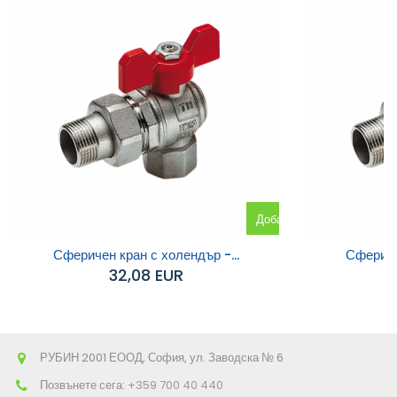
Добавяне
към
Сферичен кран с холендър -...
Сферичен
32,08 EUR
количката
РУБИН 2001 ЕООД, София, ул. Заводска № 6
Позвънете сега:
+359 700 40 440