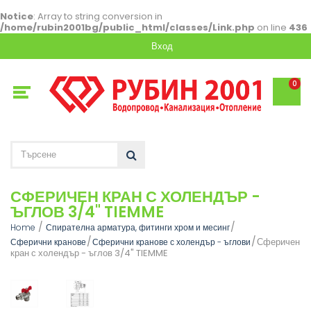
Notice
: Array to string conversion in
/home/rubin2001bg/public_html/classes/Link.php
on line
436
Вход
0
СФЕРИЧЕН КРАН С ХОЛЕНДЪР -
ЪГЛОВ 3/4" TIEMME
Home
Спирателна арматура, фитинги хром и месинг
Сферичен
Сферични кранове
Сферични кранове с холендър - ъглови
кран с холендър - ъглов 3/4" TIEMME