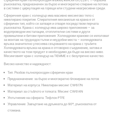
Сферичен кран пълнопроходен мъжки/женски ISO228 с Т-образна
ръкохватка, предназначен за бързо и многократно спиране на потока
в системи с циркулация на горещи или студени неагресивни среди.
Сферичния кран с холендър има масивно месингово тяло с
никелирано покритие. Спирателния механизъм на крана е от
сферичен тип, който се затваря и отваря посредством перчата
ръкохватка. Крана с холендър има широко приложение – за
водопроводни инсталации, отоплителни системи и други
промишлени и битови приложения. Холендрови кранове се използват
за монтаж на труднодостъпни и неудобни места – холендровата
връзка значително улеснява свързването на крана с тръбите.
Холендровата връзка на крана е отговорно съединение, затова и
качеството на този продукт е необходимо да бъде на високо ниво.
Месинговият кран с холендър на TIEMME е с безупречно качество.
Високо качество и надеждност:
Тип: Резбов пълнопроходен сферичен кран
Предназначение: за бързо и многократно блокиране на поток
Материал на корпуса: Никелиран месинг CW617N
Материал за стъблото и топката: Месинг CW614N
Уплътнение на сферата: Тефлон PTFE
Управление: Завъртане на дръжката до 90°, ръкохватка от
стомана.