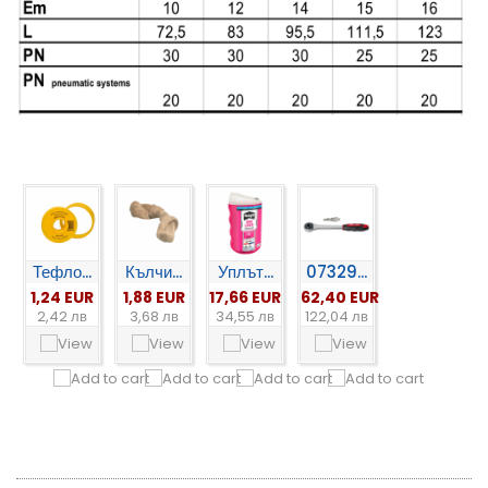
Тефло...
Кълчи...
Уплът...
07329...
1,24 EUR
1,88 EUR
17,66 EUR
62,40 EUR
2,42 лв
3,68 лв
34,55 лв
122,04 лв