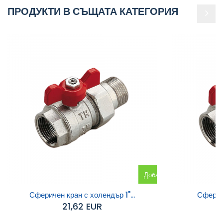
ПРОДУКТИ В СЪЩАТА КАТЕГОРИЯ
Добавяне
към
Сферичен кран с холендър 1"...
Сфериче
21,62 EUR
количката