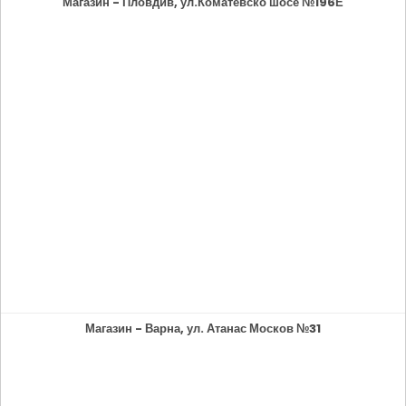
Магазин - Пловдив, ул.Коматевско шосе №196Е
Магазин - Варна, ул. Атанас Москов №31