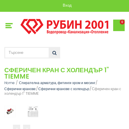
Вход
0
СФЕРИЧЕН КРАН С ХОЛЕНДЪР 1"
TIEMME
Home
Спирателна арматура, фитинги хром и месинг
Сферичен кран с
Сферични кранове
Сферични кранове с холендър
холендър 1" TIEMME