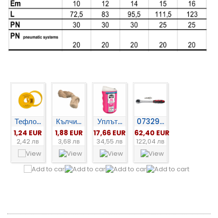
Тефло...
Кълчи...
Уплът...
07329...
1,24 EUR
1,88 EUR
17,66 EUR
62,40 EUR
2,42 лв
3,68 лв
34,55 лв
122,04 лв