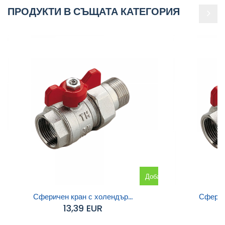
ПРОДУКТИ В СЪЩАТА КАТЕГОРИЯ
Добавяне
към
Сферичен кран с холендър...
Сфериче
13,39 EUR
количката