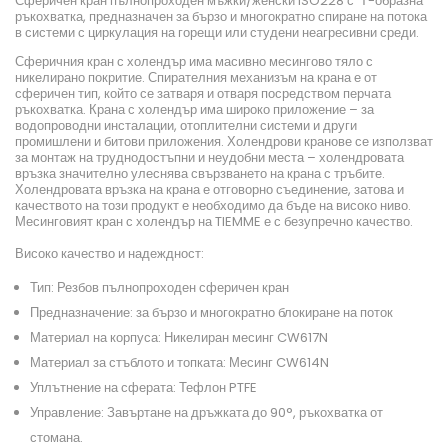
Сферичен кран пълнопроходен мъжки/женски ISO228 с Т-образна
ръкохватка, предназначен за бързо и многократно спиране на потока
в системи с циркулация на горещи или студени неагресивни среди.
Сферичния кран с холендър има масивно месингово тяло с
никелирано покритие. Спирателния механизъм на крана е от
сферичен тип, който се затваря и отваря посредством перчата
ръкохватка. Крана с холендър има широко приложение – за
водопроводни инсталации, отоплителни системи и други
промишлени и битови приложения. Холендрови кранове се използват
за монтаж на труднодостъпни и неудобни места – холендровата
връзка значително улеснява свързването на крана с тръбите.
Холендровата връзка на крана е отговорно съединение, затова и
качеството на този продукт е необходимо да бъде на високо ниво.
Месинговият кран с холендър на TIEMME е с безупречно качество.
Високо качество и надеждност:
Тип: Резбов пълнопроходен сферичен кран
Предназначение: за бързо и многократно блокиране на поток
Материал на корпуса: Никелиран месинг CW617N
Материал за стъблото и топката: Месинг CW614N
Уплътнение на сферата: Тефлон PTFE
Управление: Завъртане на дръжката до 90°, ръкохватка от
стомана.