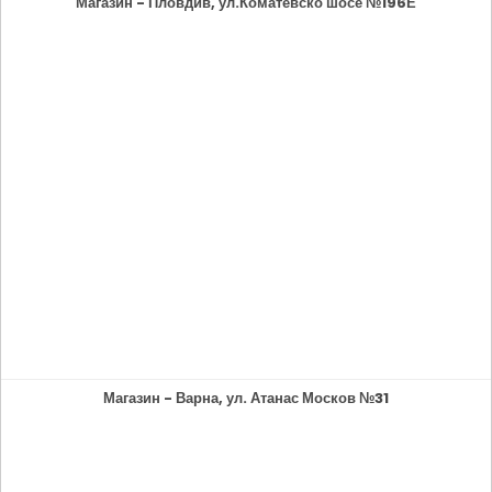
Магазин - Пловдив, ул.Коматевско шосе №196Е
Магазин - Варна, ул. Атанас Москов №31